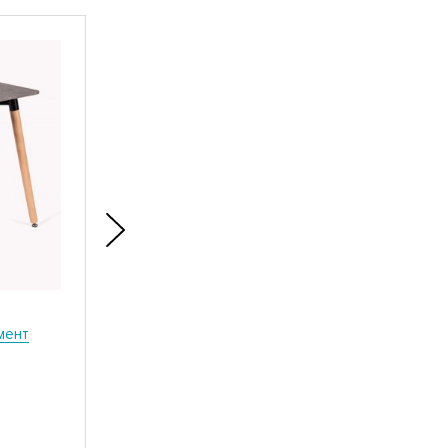
мент
Стол «Сити» 60х60 черный
₽
3 000