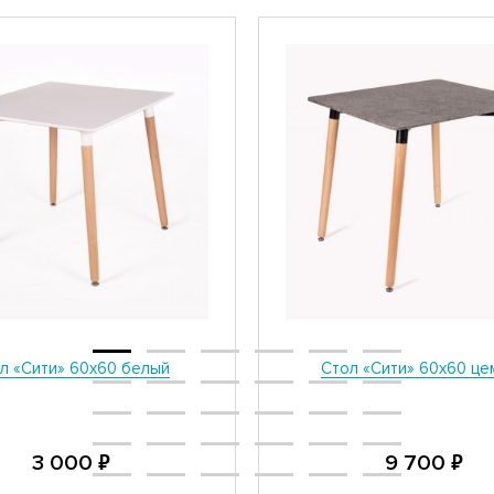
л «Сити» 60х60 белый
Стол «Сити» 60х60 це
₽
₽
3 000
9 700